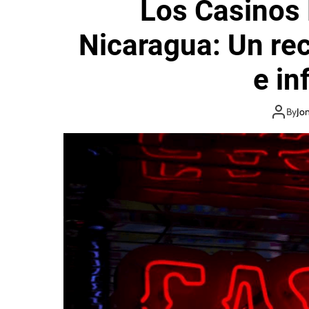
Los Casinos
g
Nicaragua: Un rec
e in
By
Jo