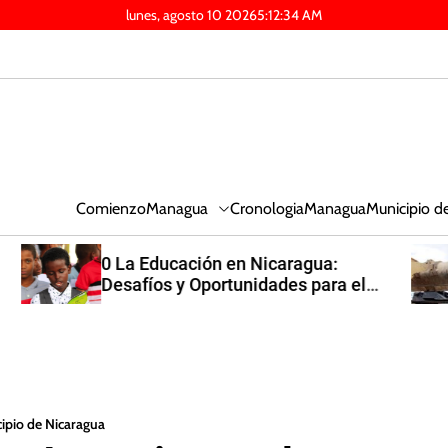
lunes, agosto 10 2026
5
:
12
:
36
AM
Managua
Comienzo
Cronologia
Managua
Municipio d
Monumento al General Augusto
Cesar Sandino
ipio de Nicaragua