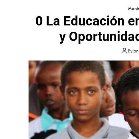
Munic
0 La Educación e
y Oportunidad
By
Jon