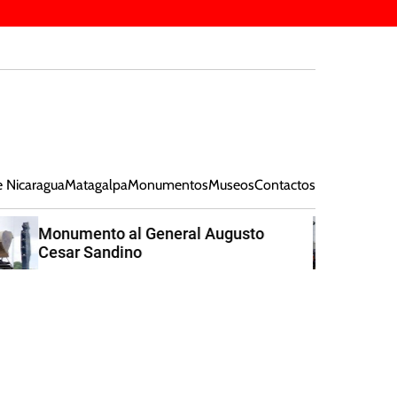
e Nicaragua
Matagalpa
Monumentos
Museos
Contactos
0 Migración y Diáspora
Nicaragüense: Un Viaje de
Oportunidades y Desafíos