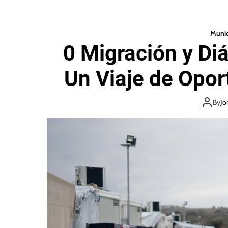
Munic
0 Migración y Di
Un Viaje de Opor
By
Jo