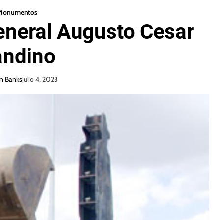
Monumentos
sto Cesar
andino
n Banks
julio 4, 2023