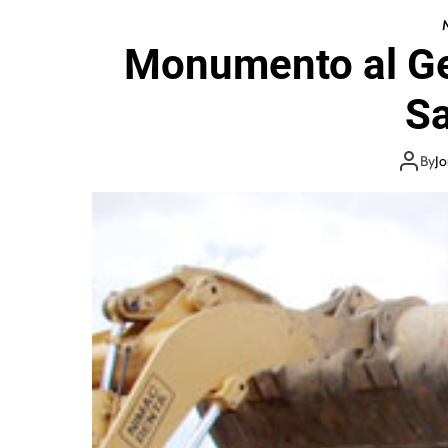
Monumento al General Augu
S
By
Jo