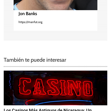
e
n
Jon Banks
t
https://manfut.org
r
a
d
También te puede interesar
a
s
Los Casinos Más Antiguos de Nicaragua: Un