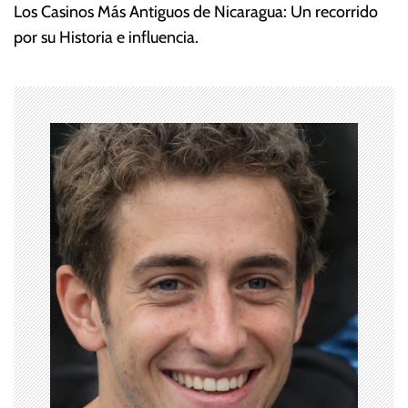
Los Casinos Más Antiguos de Nicaragua: Un recorrido
v
por su Historia e influencia.
e
g
a
c
i
ó
n
d
e