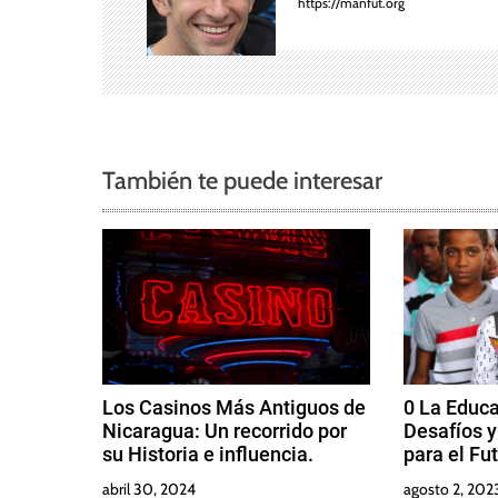
https://manfut.org
c
i
ó
n
También te puede interesar
d
e
e
n
t
Los Casinos Más Antiguos de
0 La Educa
Nicaragua: Un recorrido por
Desafíos 
r
su Historia e influencia.
para el Fu
abril 30, 2024
agosto 2, 202