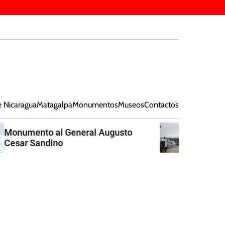
e Nicaragua
Matagalpa
Monumentos
Museos
Contactos
0 Migración y Diáspora
Nicaragüense: Un Viaje de
Oportunidades y Desafíos