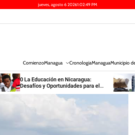
jueves, agosto 6 2026
1
:
02
:
51
PM
Managua
Comienzo
Cronologia
Managua
Municipio d
Monumento al General Augusto
Cesar Sandino