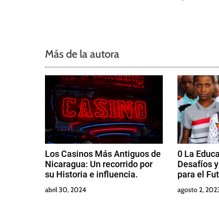
a
d
a
Más de la autora
s
Los Casinos Más Antiguos de
0 La Educa
Nicaragua: Un recorrido por
Desafíos 
su Historia e influencia.
para el Fu
abril 30, 2024
agosto 2, 202