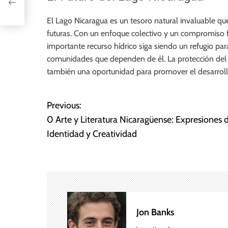
El Lago Nicaragua es un tesoro natural invaluable q
futuras. Con un enfoque colectivo y un compromiso fi
importante recurso hídrico siga siendo un refugio para
comunidades que dependen de él. La protección del 
también una oportunidad para promover el desarrol
Previous:
N
0 Arte y Literatura Nicaragüense: Expresiones 
a
Identidad y Creatividad
v
e
g
Jon Banks
a