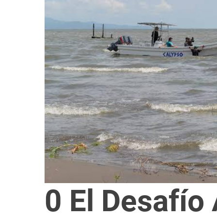
g
0 El Desafío